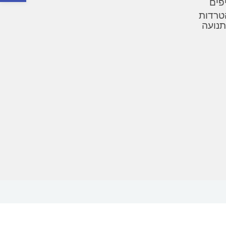
יפים
טרדות
תנועה