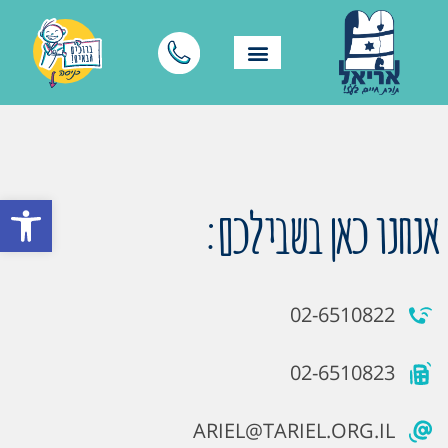
פתח סרגל
אנחנו כאן בשבילכם:
02-6510822
02-6510823
ARIEL@TARIEL.ORG.IL