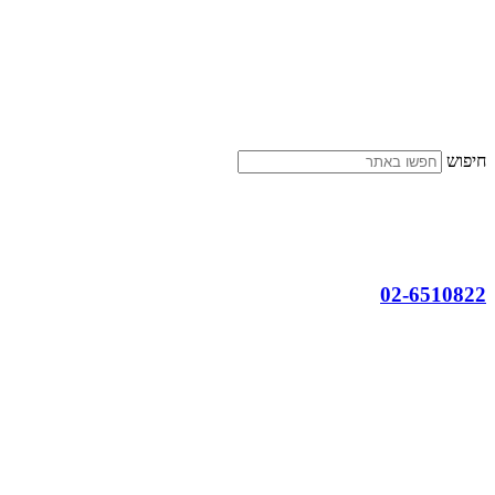
דלג
לתוכן
חיפוש
02-6510822