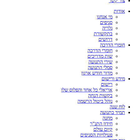
צור קשר
אודות
מי אנחנו
סניפים
גלריה
בתקשורת
דרושים
חומרי הדרכה
חומרי הדרכה
שות מדריכים
שירי התנועה
סמלי התנועה
מדור חודש ארגון
מידע ורישום
רישום
אריאלי כל אחד והפלוס שלו
בקשות הנחה
נוהל ביטול הרשמה
לוח שנה
תמיד בתנועה
מחנה
חידון התנ”ך
קיום עולם
פעילויות הסניפים