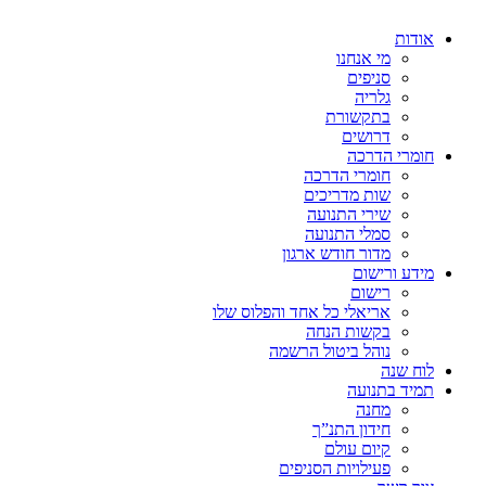
אודות
מי אנחנו
סניפים
גלריה
בתקשורת
דרושים
חומרי הדרכה
חומרי הדרכה
שות מדריכים
שירי התנועה
סמלי התנועה
מדור חודש ארגון
מידע ורישום
רישום
אריאלי כל אחד והפלוס שלו
בקשות הנחה
נוהל ביטול הרשמה
לוח שנה
תמיד בתנועה
מחנה
חידון התנ”ך
קיום עולם
פעילויות הסניפים