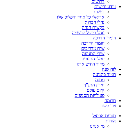
דרושים
מידע ורישום
רישום
אריאלי כל אחד והפלוס שלו
נהלי חברות
בקשות הנחה
נוהל ביטול הרשמה
חומרי הדרכה
חומרי הדרכה
שות מדריכים
שירי התנועה
סמלי התנועה
מדור חודש ארגון
לוח שנה
תמיד בתנועה
מחנה
חידון התנ”ך
קיום עולם
פעילויות הסניפים
תרומה
צור קשר
תנועת אריאל
אודות
מי אנחנו