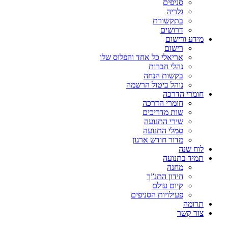
סניפים
גלריה
בתקשורת
דרושים
מידע ורישום
רישום
אריאלי כל אחד והפלוס שלו
נהלי חברות
בקשות הנחה
נוהל ביטול הרשמה
חומרי הדרכה
חומרי הדרכה
שות מדריכים
שירי התנועה
סמלי התנועה
מדור חודש ארגון
לוח שנה
תמיד בתנועה
מחנה
חידון התנ”ך
קיום עולם
פעילויות הסניפים
תרומה
צור קשר