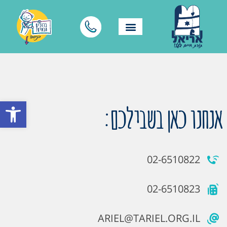
פתח סרגל
אנחנו כאן בשבילכם:
02-6510822
02-6510823
ARIEL@TARIEL.ORG.IL