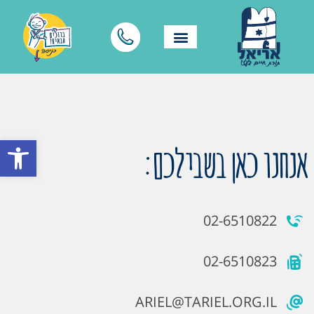
פתח סרגל
אנחנו כאן בשבילכם:
02-6510822
02-6510823
ARIEL@TARIEL.ORG.IL