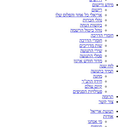
מידע ורישום
רישום
אריאלי כל אחד והפלוס שלו
נהלי חברות
בקשות הנחה
נוהל ביטול הרשמה
חומרי הדרכה
חומרי הדרכה
שות מדריכים
שירי התנועה
סמלי התנועה
מדור חודש ארגון
לוח שנה
תמיד בתנועה
מחנה
חידון התנ”ך
קיום עולם
פעילויות הסניפים
תרומה
צור קשר
תנועת אריאל
אודות
מי אנחנו
סניפים