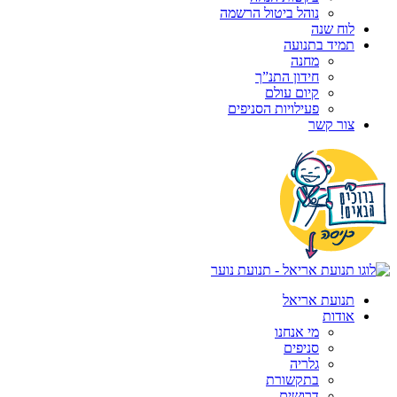
נוהל ביטול הרשמה
לוח שנה
תמיד בתנועה
מחנה
חידון התנ”ך
קיום עולם
פעילויות הסניפים
צור קשר
תנועת אריאל
אודות
מי אנחנו
סניפים
גלריה
בתקשורת
דרושים