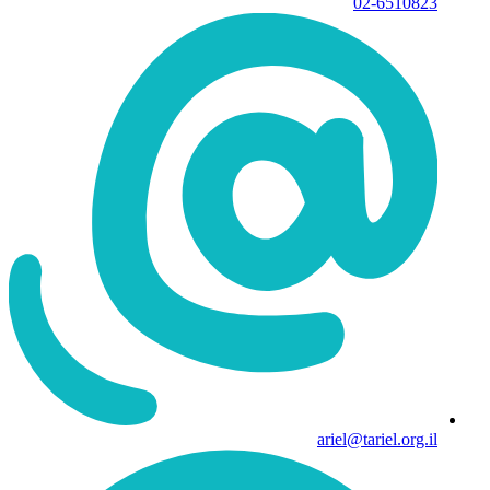
02-6510823
ariel@tariel.org.il