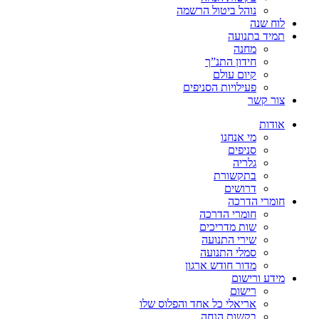
נוהל ביטול הרשמה
לוח שנה
תמיד בתנועה
מחנה
חידון התנ”ך
קיום עולם
פעילויות הסניפים
צור קשר
אודות
מי אנחנו
סניפים
גלריה
בתקשורת
דרושים
חומרי הדרכה
חומרי הדרכה
שות מדריכים
שירי התנועה
סמלי התנועה
מדור חודש ארגון
מידע ורישום
רישום
אריאלי כל אחד והפלוס שלו
בקשות הנחה