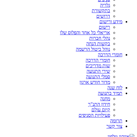
גלריה
בתקשורת
דרושים
מידע ורישום
רישום
אריאלי כל אחד והפלוס שלו
נהלי חברות
בקשות הנחה
נוהל ביטול הרשמה
חומרי הדרכה
חומרי הדרכה
שות מדריכים
שירי התנועה
סמלי התנועה
מדור חודש ארגון
לוח שנה
תמיד בתנועה
מחנה
חידון התנ”ך
קיום עולם
פעילויות הסניפים
תרומה
צור קשר