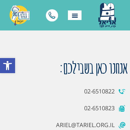
פתח סרגל
אנחנו כאן בשבילכם:
02-6510822
02-6510823
ARIEL@TARIEL.ORG.IL