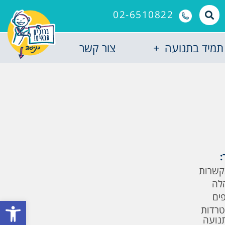
02-6510822
תמיד בתנועה
צור קשר
:
קשרות
לה
פים
פתח סרגל
טרדות
תנועה