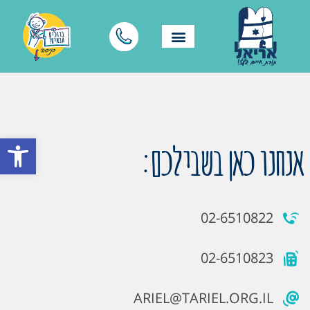
פתח סרגל
אנחנו כאן בשבילכם:
02-6510822
02-6510823
ARIEL@TARIEL.ORG.IL