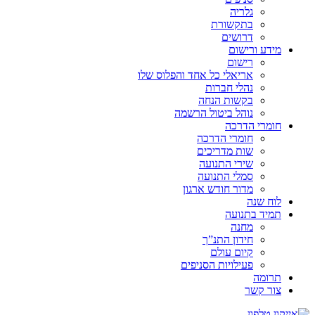
גלריה
בתקשורת
דרושים
מידע ורישום
רישום
אריאלי כל אחד והפלוס שלו
נהלי חברות
בקשות הנחה
נוהל ביטול הרשמה
חומרי הדרכה
חומרי הדרכה
שות מדריכים
שירי התנועה
סמלי התנועה
מדור חודש ארגון
לוח שנה
תמיד בתנועה
מחנה
חידון התנ”ך
קיום עולם
פעילויות הסניפים
תרומה
צור קשר