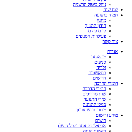
נוהל ביטול הרשמה
לוח שנה
תמיד בתנועה
מחנה
חידון התנ”ך
קיום עולם
פעילויות הסניפים
צור קשר
אודות
מי אנחנו
סניפים
גלריה
בתקשורת
דרושים
חומרי הדרכה
חומרי הדרכה
שות מדריכים
שירי התנועה
סמלי התנועה
מדור חודש ארגון
מידע ורישום
רישום
אריאלי כל אחד והפלוס שלו
בקשות הנחה