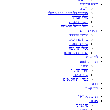
מידע ורישום
רישום
אריאלי כל אחד והפלוס שלו
נהלי חברות
בקשות הנחה
נוהל ביטול הרשמה
חומרי הדרכה
חומרי הדרכה
שות מדריכים
שירי התנועה
סמלי התנועה
מדור חודש ארגון
לוח שנה
תמיד בתנועה
מחנה
חידון התנ”ך
קיום עולם
פעילויות הסניפים
תרומה
צור קשר
תנועת אריאל
אודות
מי אנחנו
סניפים