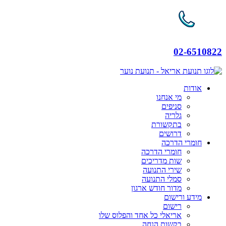
02-6510822
אודות
מי אנחנו
סניפים
גלריה
בתקשורת
דרושים
חומרי הדרכה
חומרי הדרכה
שות מדריכים
שירי התנועה
סמלי התנועה
מדור חודש ארגון
מידע ורישום
רישום
אריאלי כל אחד והפלוס שלו
בקשות הנחה