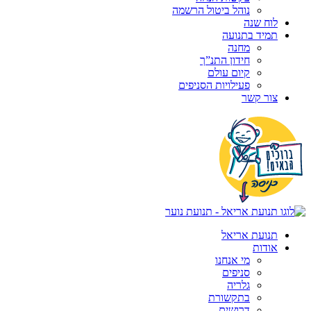
נוהל ביטול הרשמה
לוח שנה
תמיד בתנועה
מחנה
חידון התנ”ך
קיום עולם
פעילויות הסניפים
צור קשר
תנועת אריאל
אודות
מי אנחנו
סניפים
גלריה
בתקשורת
דרושים