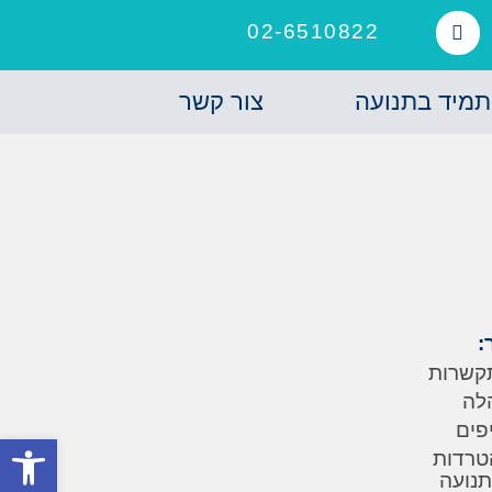
02-6510822
תמיד בתנועה
צור קשר
:
קשרות
לה
יפים
פתח סרגל
טרדות
תנועה