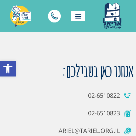
פתח סרגל
אנחנו כאן בשבילכם:
02-6510822
02-6510823
ARIEL@TARIEL.ORG.IL