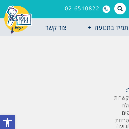
02-6510822
תמיד בתנועה
צור קשר
:
קשרות
לה
פים
פתח סרגל
טרדות
תנועה