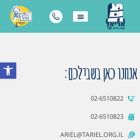
פתח סרגל
אנחנו כאן בשבילכם:
02-6510822
02-6510823
ARIEL@TARIEL.ORG.IL