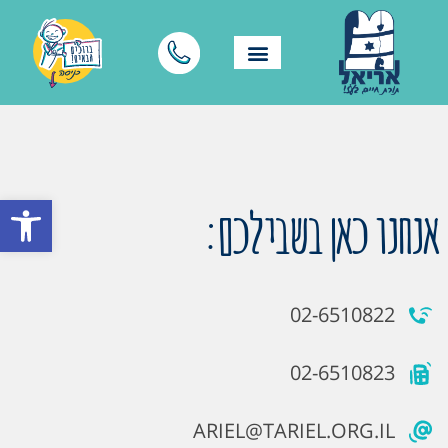
פתח סרגל
אנחנו כאן בשבילכם:
02-6510822
02-6510823
ARIEL@TARIEL.ORG.IL