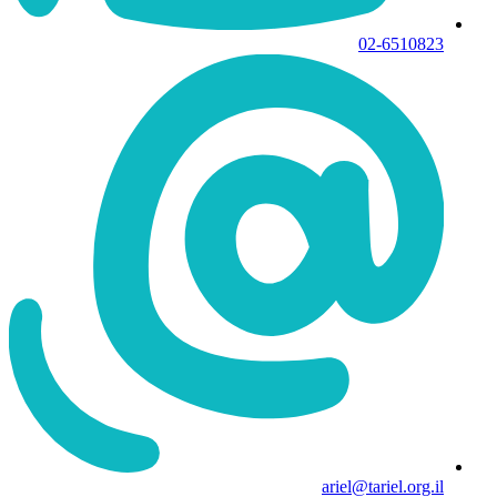
02-6510823
ariel@tariel.org.il