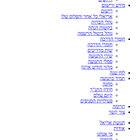
מידע ורישום
רישום
אריאלי כל אחד והפלוס שלו
נהלי חברות
בקשות הנחה
נוהל ביטול הרשמה
חומרי הדרכה
חומרי הדרכה
שות מדריכים
שירי התנועה
סמלי התנועה
מדור חודש ארגון
לוח שנה
תמיד בתנועה
מחנה
חידון התנ”ך
קיום עולם
פעילויות הסניפים
תרומה
צור קשר
תנועת אריאל
אודות
מי אנחנו
סניפים