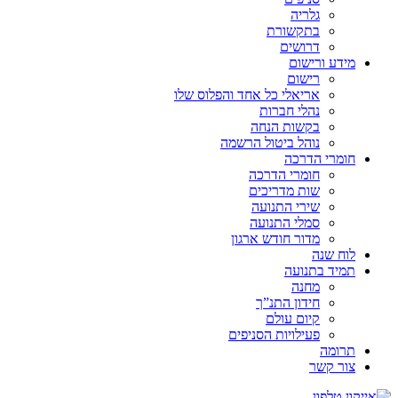
גלריה
בתקשורת
דרושים
מידע ורישום
רישום
אריאלי כל אחד והפלוס שלו
נהלי חברות
בקשות הנחה
נוהל ביטול הרשמה
חומרי הדרכה
חומרי הדרכה
שות מדריכים
שירי התנועה
סמלי התנועה
מדור חודש ארגון
לוח שנה
תמיד בתנועה
מחנה
חידון התנ”ך
קיום עולם
פעילויות הסניפים
תרומה
צור קשר