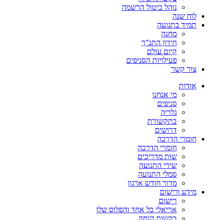
נוהל ביטול הרשמה
לוח שנה
תמיד בתנועה
מחנה
חידון התנ”ך
קיום עולם
פעילויות הסניפים
צור קשר
אודות
מי אנחנו
סניפים
גלריה
בתקשורת
דרושים
חומרי הדרכה
חומרי הדרכה
שות מדריכים
שירי התנועה
סמלי התנועה
מדור חודש ארגון
מידע ורישום
רישום
אריאלי כל אחד והפלוס שלו
בקשות הנחה