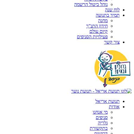
נוהל ביטול הרשמה
לוח שנה
תמיד בתנועה
מחנה
חידון התנ”ך
קיום עולם
פעילויות הסניפים
צור קשר
תנועת אריאל
אודות
מי אנחנו
סניפים
גלריה
בתקשורת
דרושים