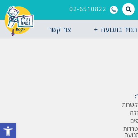
02-6510822
תמיד בתנועה
צור קשר
:
קשרות
לה
פים
פתח סרגל
טרדות
תנועה