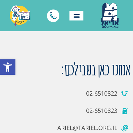
פתח סרגל
אנחנו כאן בשבילכם:
02-6510822
02-6510823
ARIEL@TARIEL.ORG.IL