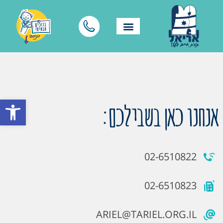
פתח סרגל
אנחנו כאן בשבילכם:
02-6510822
02-6510823
ARIEL@TARIEL.ORG.IL