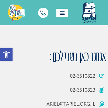
פתח סרגל
אנחנו כאן בשבילכם:
02-6510822
02-6510823
ARIEL@TARIEL.ORG.IL