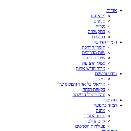
אודות
מי אנחנו
סניפים
גלריה
בתקשורת
דרושים
חומרי הדרכה
חומרי הדרכה
שות מדריכים
שירי התנועה
סמלי התנועה
מדור חודש ארגון
מידע ורישום
רישום
אריאלי כל אחד והפלוס שלו
בקשות הנחה
נוהל ביטול הרשמה
לוח שנה
תמיד בתנועה
מחנה
חידון התנ”ך
קיום עולם
פעילויות הסניפים