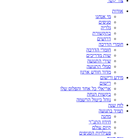
צור קשר
אודות
מי אנחנו
סניפים
גלריה
בתקשורת
דרושים
חומרי הדרכה
חומרי הדרכה
שות מדריכים
שירי התנועה
סמלי התנועה
מדור חודש ארגון
מידע ורישום
רישום
אריאלי כל אחד והפלוס שלו
בקשות הנחה
נוהל ביטול הרשמה
לוח שנה
תמיד בתנועה
מחנה
חידון התנ”ך
קיום עולם
פעילויות הסניפים