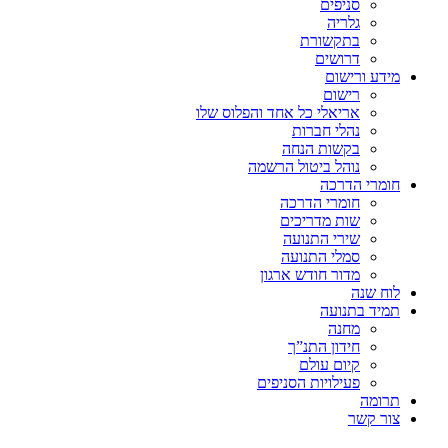
סניפים
גלריה
בתקשורת
דרושים
מידע ורישום
רישום
אריאלי כל אחד והפלוס שלו
נהלי חברות
בקשות הנחה
נוהל ביטול הרשמה
חומרי הדרכה
חומרי הדרכה
שות מדריכים
שירי התנועה
סמלי התנועה
מדור חודש ארגון
לוח שנה
תמיד בתנועה
מחנה
חידון התנ”ך
קיום עולם
פעילויות הסניפים
תרומה
צור קשר