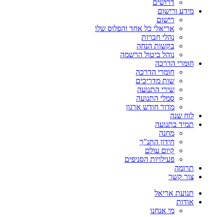
דרושים
מידע ורישום
רישום
אריאלי כל אחד והפלוס שלו
נהלי חברות
בקשות הנחה
נוהל ביטול הרשמה
חומרי הדרכה
חומרי הדרכה
שות מדריכים
שירי התנועה
סמלי התנועה
מדור חודש ארגון
לוח שנה
תמיד בתנועה
מחנה
חידון התנ”ך
קיום עולם
פעילויות הסניפים
תרומה
צור קשר
תנועת אריאל
אודות
מי אנחנו