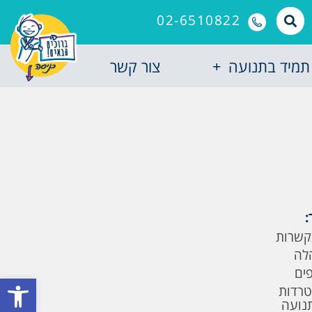
02-6510822
תמיד בתנועה
צור קשר
:
קשרות
לה
פים
פתח סרגל
טרדות
תנועה