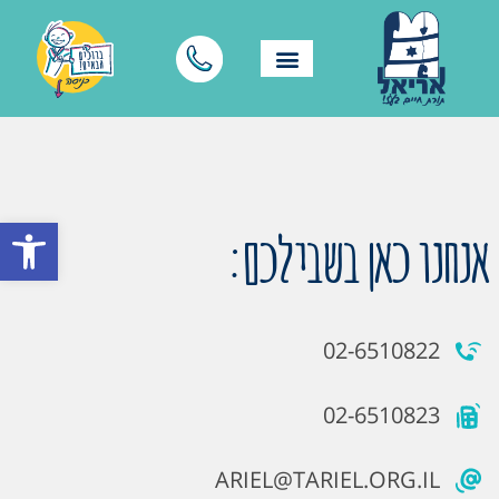
פתח סרגל
אנחנו כאן בשבילכם:
02-6510822
02-6510823
ARIEL@TARIEL.ORG.IL