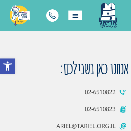
פתח סרגל
אנחנו כאן בשבילכם:
02-6510822
02-6510823
ARIEL@TARIEL.ORG.IL