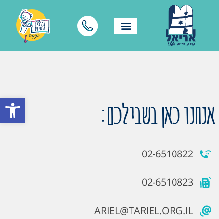
פתח סרגל
אנחנו כאן בשבילכם:
02-6510822
02-6510823
ARIEL@TARIEL.ORG.IL