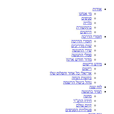
אודות
מי אנחנו
סניפים
גלריה
בתקשורת
דרושים
חומרי הדרכה
חומרי הדרכה
שות מדריכים
שירי התנועה
סמלי התנועה
מדור חודש ארגון
מידע ורישום
רישום
אריאלי כל אחד והפלוס שלו
בקשות הנחה
נוהל ביטול הרשמה
לוח שנה
תמיד בתנועה
מחנה
חידון התנ”ך
קיום עולם
פעילויות הסניפים