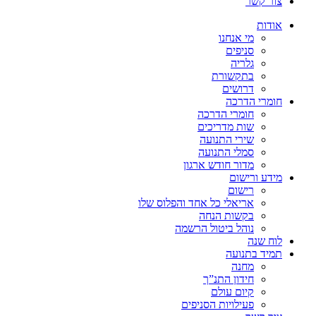
צור קשר
אודות
מי אנחנו
סניפים
גלריה
בתקשורת
דרושים
חומרי הדרכה
חומרי הדרכה
שות מדריכים
שירי התנועה
סמלי התנועה
מדור חודש ארגון
מידע ורישום
רישום
אריאלי כל אחד והפלוס שלו
בקשות הנחה
נוהל ביטול הרשמה
לוח שנה
תמיד בתנועה
מחנה
חידון התנ”ך
קיום עולם
פעילויות הסניפים