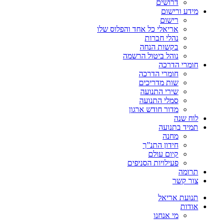
דרושים
מידע ורישום
רישום
אריאלי כל אחד והפלוס שלו
נהלי חברות
בקשות הנחה
נוהל ביטול הרשמה
חומרי הדרכה
חומרי הדרכה
שות מדריכים
שירי התנועה
סמלי התנועה
מדור חודש ארגון
לוח שנה
תמיד בתנועה
מחנה
חידון התנ”ך
קיום עולם
פעילויות הסניפים
תרומה
צור קשר
תנועת אריאל
אודות
מי אנחנו