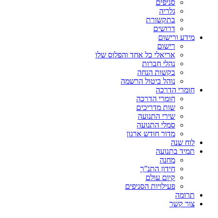
סניפים
גלריה
בתקשורת
דרושים
מידע ורישום
רישום
אריאלי כל אחד והפלוס שלו
נהלי חברות
בקשות הנחה
נוהל ביטול הרשמה
חומרי הדרכה
חומרי הדרכה
שות מדריכים
שירי התנועה
סמלי התנועה
מדור חודש ארגון
לוח שנה
תמיד בתנועה
מחנה
חידון התנ”ך
קיום עולם
פעילויות הסניפים
תרומה
צור קשר