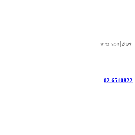
דלג
לתוכן
חיפוש
02-6510822