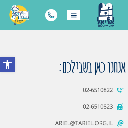
פתח סרגל
אנחנו כאן בשבילכם:
02-6510822
02-6510823
ARIEL@TARIEL.ORG.IL