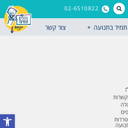
02-6510822
תמיד בתנועה
צור קשר
:
קשרות
לה
פים
פתח סרגל
טרדות
תנועה