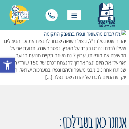
יהודה שטרנפלד ז"ל, ניצול השואה שבחר להנציח את זכר הניצולים
שעלו לבדם ונהרגו בקרב על הארץ, נפטר השנה. תנועת אריאל
ממשיכה את מורשתו. ערוץ 7 גם השנה תקיים תנועת הנוער
פתח סרגל
'אריאל' את מיזם 'נצר אחרון' להנצחת זכרם של 150 שורדי השואה
שנותרו אחרונים מבני משפחותיהם ונפלו במערכות ישראל. השנה
יוקדש המיזם לזכרו של יהודה שטרנפלד […]
אנחנו כאן בשבילכם: