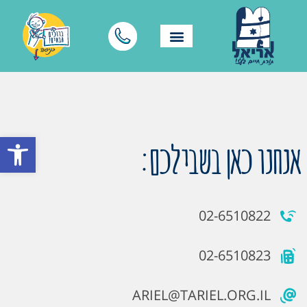
פתח סרגל
אנחנו כאן בשבילכם:
02-6510822
02-6510823
ARIEL@TARIEL.ORG.IL