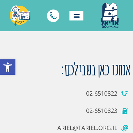
פתח סרגל
אנחנו כאן בשבילכם:
02-6510822
02-6510823
ARIEL@TARIEL.ORG.IL