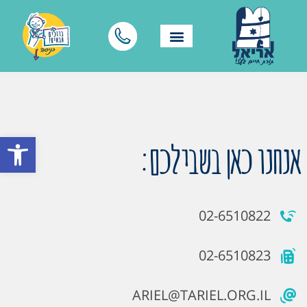
פתח סרגל
אנחנו כאן בשבילכם:
02-6510822
02-6510823
ARIEL@TARIEL.ORG.IL