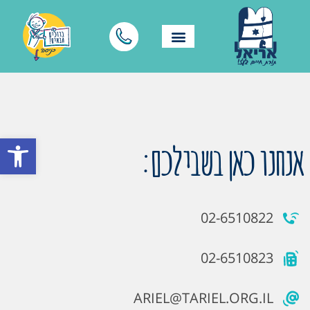
פתח סרגל
אנחנו כאן בשבילכם:
02-6510822
02-6510823
ARIEL@TARIEL.ORG.IL