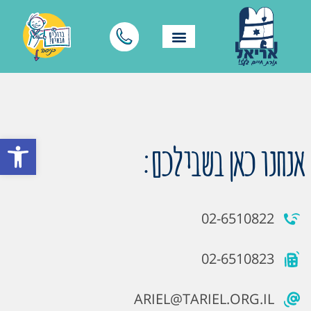
פתח סרגל
אנחנו כאן בשבילכם:
02-6510822
02-6510823
ARIEL@TARIEL.ORG.IL