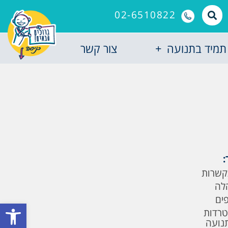
02-6510822
תמיד בתנועה
צור קשר
:
קשרות
לה
פים
פתח סרגל
טרדות
תנועה