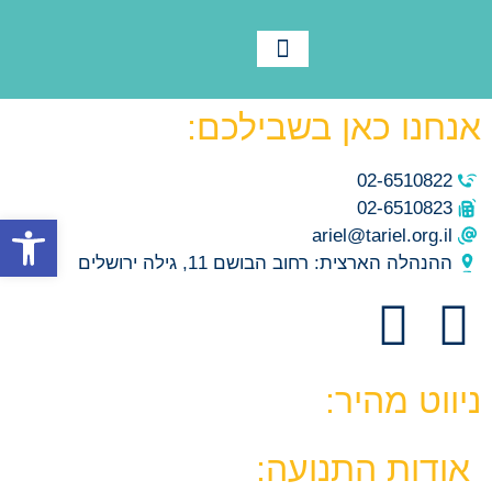
לוח שנה
צור קשר
תנועת אריאל
מידע ורישום
חומרי הדרכה
תמיד בתנועה
אנחנו כאן בשבילכם:
02-6510822
02-6510823
פתח סרגל
ariel@tariel.org.il
ההנהלה הארצית: רחוב הבושם 11, גילה ירושלים
ניווט מהיר:
אודות התנועה: