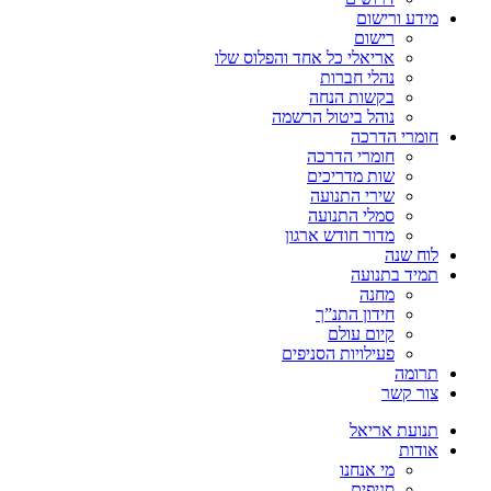
מידע ורישום
רישום
אריאלי כל אחד והפלוס שלו
נהלי חברות
בקשות הנחה
נוהל ביטול הרשמה
חומרי הדרכה
חומרי הדרכה
שות מדריכים
שירי התנועה
סמלי התנועה
מדור חודש ארגון
לוח שנה
תמיד בתנועה
מחנה
חידון התנ”ך
קיום עולם
פעילויות הסניפים
תרומה
צור קשר
תנועת אריאל
אודות
מי אנחנו
סניפים