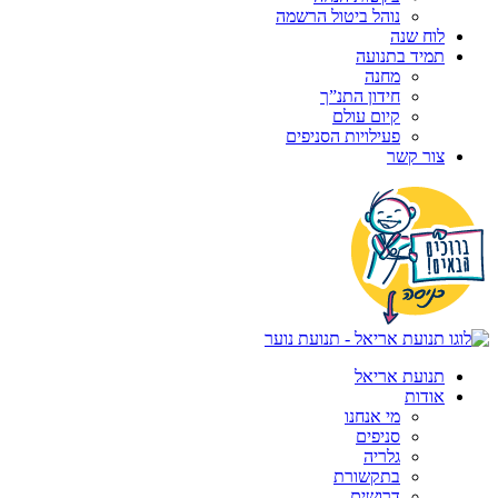
נוהל ביטול הרשמה
לוח שנה
תמיד בתנועה
מחנה
חידון התנ”ך
קיום עולם
פעילויות הסניפים
צור קשר
תנועת אריאל
אודות
מי אנחנו
סניפים
גלריה
בתקשורת
דרושים