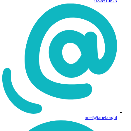
02-6510823
ariel@tariel.org.il