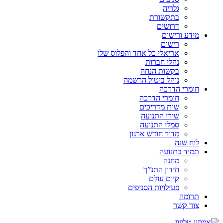
גלריה
בתקשורת
דרושים
מידע ורישום
רישום
אריאלי כל אחד והפלוס שלו
נהלי חברות
בקשות הנחה
נוהל ביטול הרשמה
חומרי הדרכה
חומרי הדרכה
שות מדריכים
שירי התנועה
סמלי התנועה
מדור חודש ארגון
לוח שנה
תמיד בתנועה
מחנה
חידון התנ”ך
קיום עולם
פעילויות הסניפים
תרומה
צור קשר