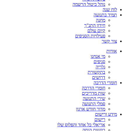
נוהל ביטול הרשמה
לוח שנה
תמיד בתנועה
מחנה
חידון התנ”ך
קיום עולם
פעילויות הסניפים
צור קשר
אודות
מי אנחנו
סניפים
גלריה
בתקשורת
דרושים
חומרי הדרכה
חומרי הדרכה
שות מדריכים
שירי התנועה
סמלי התנועה
מדור חודש ארגון
מידע ורישום
רישום
אריאלי כל אחד והפלוס שלו
בקשות הנחה