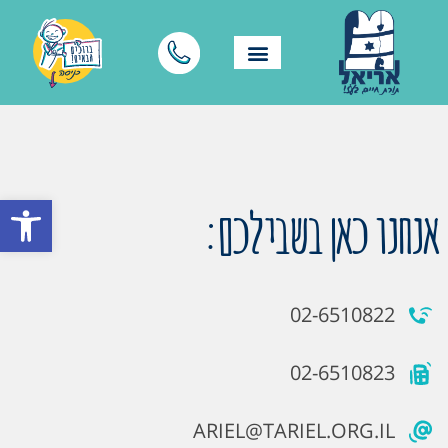
פתח סרגל
אנחנו כאן בשבילכם:
02-6510822
02-6510823
ARIEL@TARIEL.ORG.IL