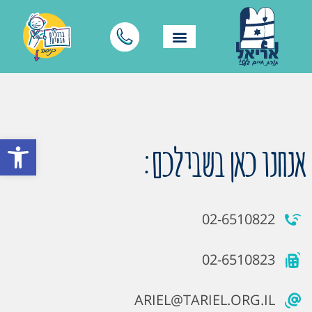
פתח סרגל
אנחנו כאן בשבילכם:
02-6510822
02-6510823
ARIEL@TARIEL.ORG.IL