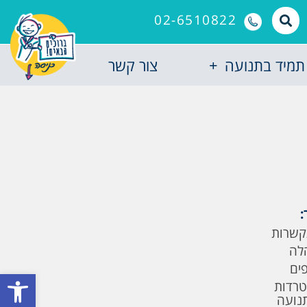
02-6510822
תמיד בתנועה
צור קשר
:
קשרות
לה
פים
פתח סרגל
טרדות
תנועה