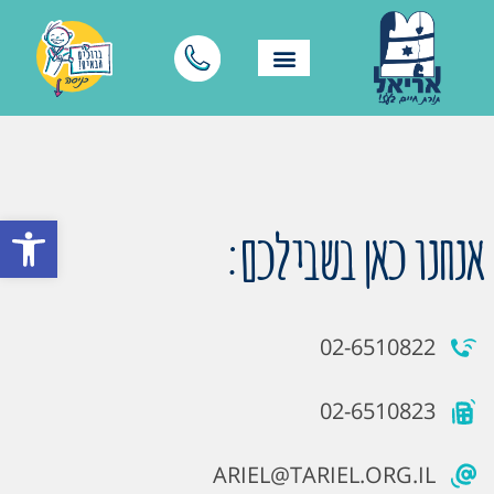
פתח סרגל
אנחנו כאן בשבילכם:
02-6510822
02-6510823
ARIEL@TARIEL.ORG.IL