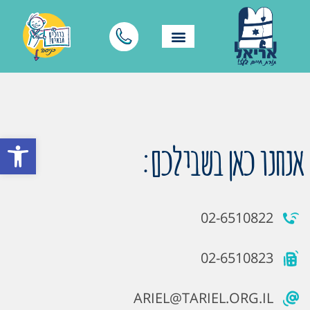
פתח סרגל
אנחנו כאן בשבילכם:
02-6510822
02-6510823
ARIEL@TARIEL.ORG.IL