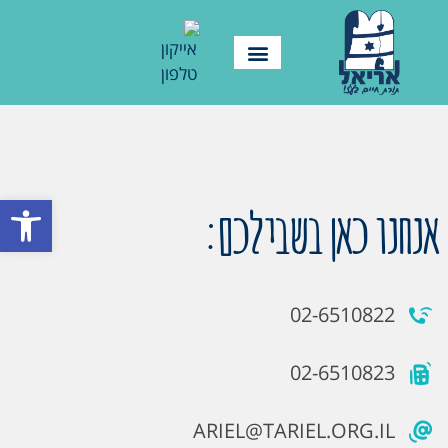
פתח סרגל
אנחנו כאן בשבילכם:
02-6510822
02-6510823
ARIEL@TARIEL.ORG.IL