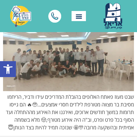
פתח סרגל
שבט מעוז פאתח האלופים בהובלת המדריכים עידו ודביר, הריחמו
מסיבת בר מצווה מטורפת לילדים חסרי אמצעים…🥹🔥 הם גייסו
תרומות במשך חודשים ארוכים, ואירגנו את האירוע מההתחלה ועד
הסוף בכל פרט ופרט, וב"ה היה אירוע מטורף,🤠 מלא בשמחה
אמיתית ובהשקעה מרובה🎊🤩 שנזכה תמיד להיות בצד הנותן😇