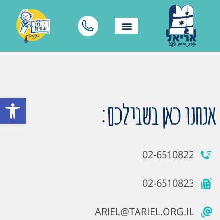
פתח סרגל
אנחנו כאן בשבילכם:
02-6510822
02-6510823
ARIEL@TARIEL.ORG.IL