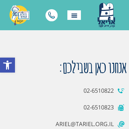
פתח סרגל
אנחנו כאן בשבילכם:
02-6510822
02-6510823
ARIEL@TARIEL.ORG.IL