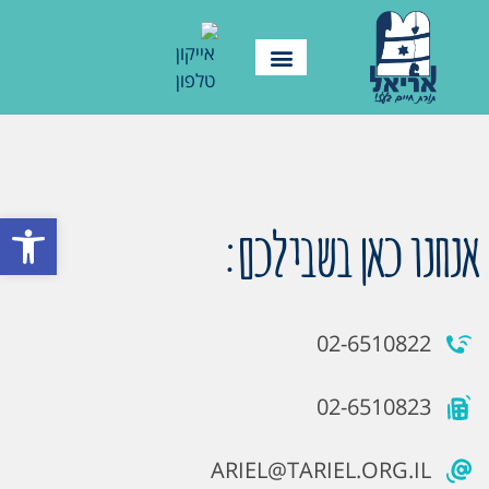
פתח סרגל
אנחנו כאן בשבילכם:
02-6510822
02-6510823
ARIEL@TARIEL.ORG.IL