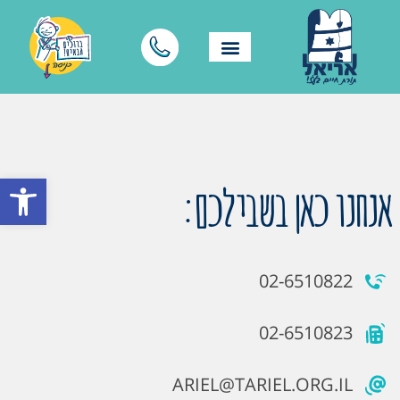
פתח סרגל
אנחנו כאן בשבילכם:
02-6510822
02-6510823
ARIEL@TARIEL.ORG.IL