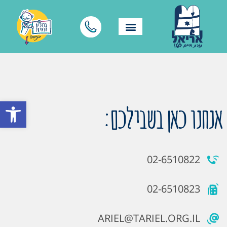
פתח סרגל
אנחנו כאן בשבילכם:
02-6510822
02-6510823
ARIEL@TARIEL.ORG.IL