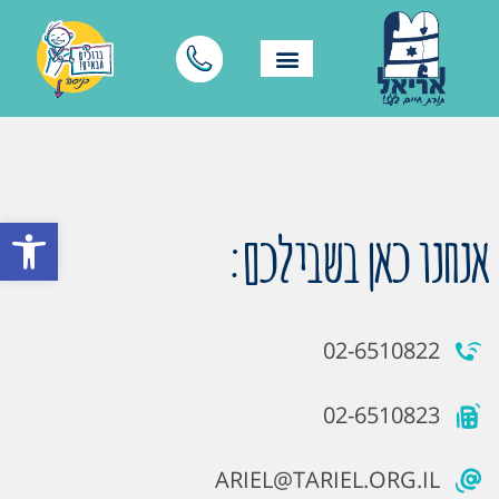
פתח סרגל
אנחנו כאן בשבילכם:
02-6510822
02-6510823
ARIEL@TARIEL.ORG.IL